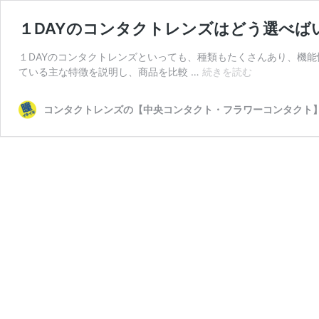
１DAYのコンタクトレンズはどう選べば
１DAYのコンタクトレンズといっても、種類もたくさんあり、機
１
ている主な特徴を説明し、商品を比較 …
続きを読む
DAY
の
コンタクトレンズの【中央コンタクト・フラワーコンタクト
コ
ン
タ
ク
ト
レ
ン
ズ
は
ど
う
選
べ
ば