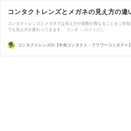
コンタクトレンズとメガネの見え方の違
コンタクトレンズとメガネでは見え方や度数が異なることをご存知
コ
でも見え方が変わってきます。 コンタ …
続きを読む
ン
タ
コンタクトレンズの【中央コンタクト・フラワーコンタクト
ク
ト
レ
ン
ズ
と
メ
ガ
ネ
の
見
え
方
の