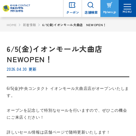
MENU
MENU
Mylens.jp
Mylens.jp
クーポン
クーポン
店舗検索
店舗検索
HOME
新着情報
6/5(金)イオンモール大曲店 NEWOPEN！
6/5(金)イオンモール大曲店
NEWOPEN！
2026.04.30 更新
6/5(金)中央コンタクト イオンモール大曲店店がオープンいたしま
す。
オープンを記念して特別なセールを行いますので、ぜひこの機会
にご来店ください！
詳しいセール情報は店舗ページで随時更新いたします！