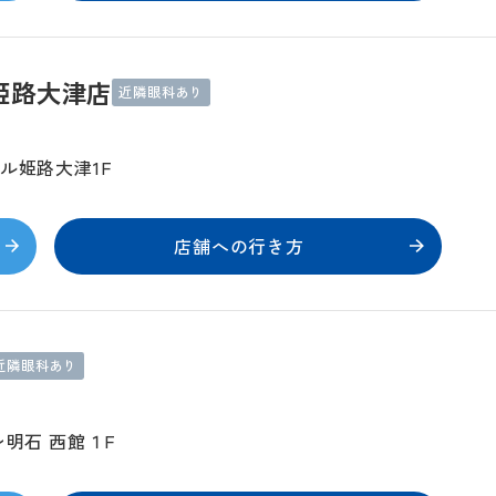
姫路大津店
近隣眼科あり
ル姫路大津1F
店舗への行き方
近隣眼科あり
レ明石 西館１F