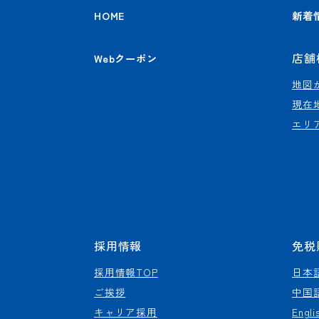
HOME
新着
店舗
Webクーポン
地図
現在
エリ
採用情報
免税
採用情報TOP
日本
ご挨拶
中国
キャリア採用
Engli