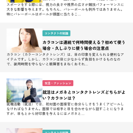
スポーツをする際には、視力の良さや視界の広さが競技パフォーマンスに
大きな影響を与えます。もちろん、バレーボールも例外ではありません。
特にバレーボールはボールが顔面に当たるこ…
コンタクトの知識
カラコンは連続で何時間使える？初めて使う
場合・久しぶりに使う場合の注意点
カラコン（カラーコンタクトレンズ）は、目の印象を変えられる便利なア
イテムです。しかし、カラコンは目に少なからず負担をかけるものなの
で、装用時間を守らないと眼障害をまねくおそれ…
生活・ファッション
就活はメガネとコンタクトレンズどちらがよ
い？カラコンは？
就職活動（就活）では、初対面の面接官に自分らしさをうまくアピールし
なければなりません。面接では相手と目を合わせながら話すことになりま
すが、目もとから好印象を与えるにはメガネと…
コンタクトの知識