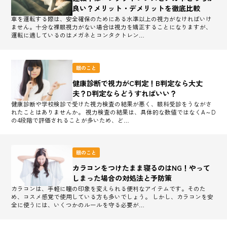
良い？メリット・デメリットを徹底比較
車を運転する際は、安全確保のためにある水準以上の視力がなければいけ
ません。十分な裸眼視力がない場合は視力を矯正することになりますが、
運転に適しているのはメガネとコンタクトレン…
眼のこと
健康診断で視力がC判定！B判定なら大丈
夫？D判定ならどうすればいい？
健康診断や学校検診で受けた視力検査の結果が悪く、眼科受診をうながさ
れたことはありませんか。 視力検査の結果は、具体的な数値ではなくA～D
の4段階で評価されることが多いため、ど…
眼のこと
カラコンをつけたまま寝るのはNG！やって
しまった場合の対処法と予防策
カラコンは、手軽に瞳の印象を変えられる便利なアイテムです。そのた
め、コスメ感覚で使用している方も多いでしょう。 しかし、カラコンを安
全に使うには、いくつかのルールを守る必要が…