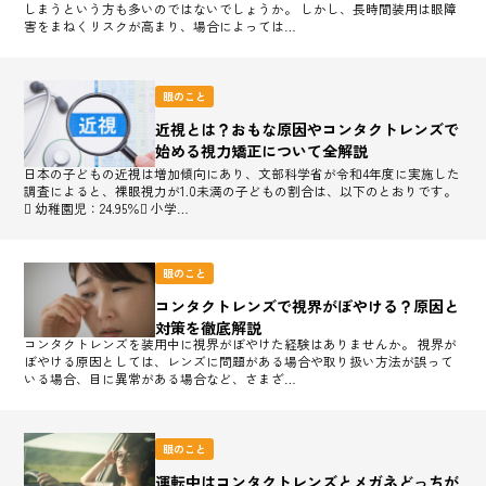
しまうという方も多いのではないでしょうか。 しかし、長時間装用は眼障
害をまねくリスクが高まり、場合によっては…
眼のこと
近視とは？おもな原因やコンタクトレンズで
始める視力矯正について全解説
日本の子どもの近視は増加傾向にあり、文部科学省が令和4年度に実施した
調査によると、裸眼視力が1.0未満の子どもの割合は、以下のとおりです。
 幼稚園児：24.95％ 小学…
眼のこと
コンタクトレンズで視界がぼやける？原因と
対策を徹底解説
コンタクトレンズを装用中に視界がぼやけた経験はありませんか。 視界が
ぼやける原因としては、レンズに問題がある場合や取り扱い方法が誤って
いる場合、目に異常がある場合など、さまざ…
眼のこと
運転中はコンタクトレンズとメガネどっちが