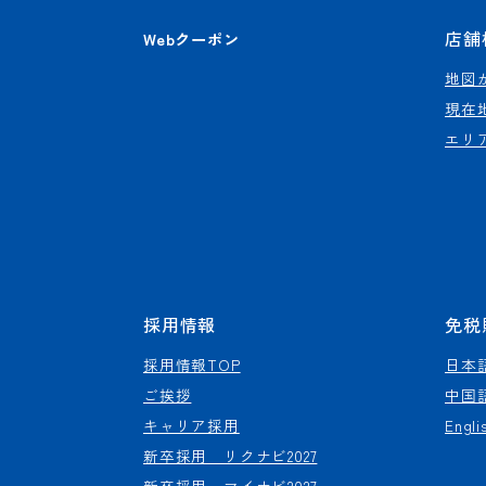
店舗
Webクーポン
地図
現在
エリ
採用情報
免税
採用情報TOP
日本
ご挨拶
中国
キャリア採用
Engli
新卒採用 リクナビ2027
新卒採用 マイナビ2027