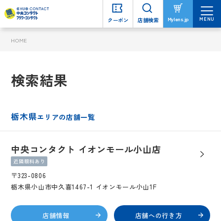
MENU
MENU
Mylens.jp
Mylens.jp
クーポン
クーポン
店舗検索
店舗検索
HOME
検索結果
栃木県
エリアの店舗一覧
中央コンタクト イオンモール小山店
近隣眼科あり
〒323-0806
栃木県小山市中久喜1467-1 イオンモール小山1F
店舗情報
店舗への行き方