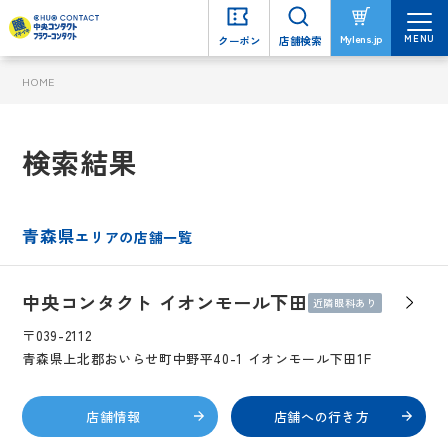
MENU
MENU
Mylens.jp
Mylens.jp
クーポン
クーポン
店舗検索
店舗検索
HOME
検索結果
青森県
エリアの店舗一覧
中央コンタクト イオンモール下田
近隣眼科あり
〒039-2112
青森県上北郡おいらせ町中野平40-1 イオンモール下田1F
店舗情報
店舗への行き方