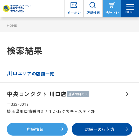
MENU
MENU
Mylens.jp
Mylens.jp
クーポン
クーポン
店舗検索
店舗検索
HOME
検索結果
川口
エリアの店舗一覧
中央コンタクト 川口店
近隣眼科あり
〒332-0017
埼玉県川口市栄町3-7-1 かわぐちキャスティ2F
店舗情報
店舗への行き方