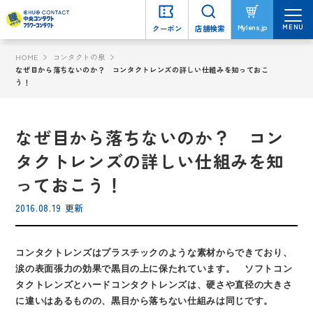
MENU
MENU
Mylens.jp
Mylens.jp
クーポン
クーポン
店舗検索
店舗検索
HOME
コンタクトの泉
なぜ目から落ちないのか？ コンタクトレンズの詳しい仕組みを知っておこ
う！
なぜ目から落ちないのか？ コン
タクトレンズの詳しい仕組みを知
っておこう！
2016.08.19 更新
コンタクトレンズはプラスチックのような素材からできており、
涙の表面張力の効果で黒目の上に保たれています。 ソフトコン
タクトレンズとハードコンタクトレンズは、硬さや直径の大きさ
に違いはあるものの、黒目から落ちない仕組みは同じです。