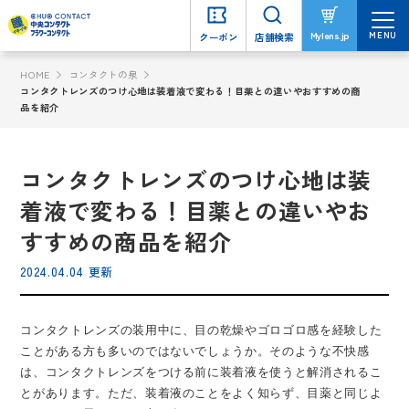
MENU
MENU
Mylens.jp
Mylens.jp
クーポン
クーポン
店舗検索
店舗検索
HOME
コンタクトの泉
コンタクトレンズのつけ心地は装着液で変わる！目薬との違いやおすすめの商
品を紹介
コンタクトレンズのつけ心地は装
着液で変わる！目薬との違いやお
すすめの商品を紹介
2024.04.04 更新
コンタクトレンズの装用中に、目の乾燥やゴロゴロ感を経験した
ことがある方も多いのではないでしょうか。そのような不快感
は、コンタクトレンズをつける前に装着液を使うと解消されるこ
とがあります。ただ、装着液のことをよく知らず、目薬と同じよ