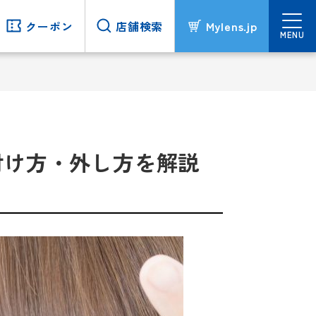
クーポン
クーポン
店舗検索
店舗検索
Mylens.jp
Mylens.jp
MENU
MENU
付け方・外し方を解説