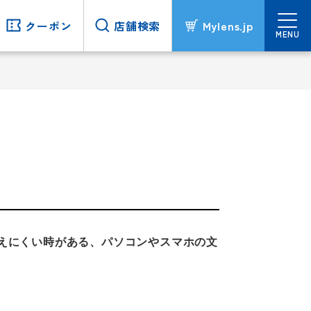
クーポン
クーポン
店舗検索
店舗検索
Mylens.jp
Mylens.jp
MENU
MENU
えにくい時がある、パソコンやスマホの文