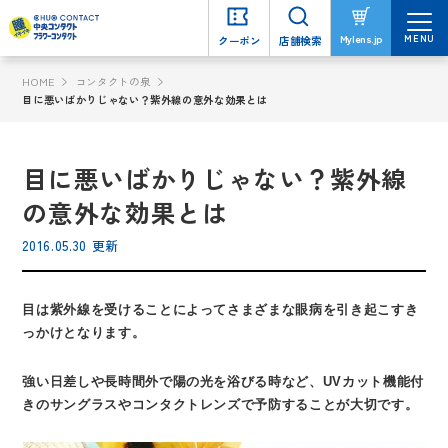
MENU
MENU
Mylens.jp
Mylens.jp
クーポン
クーポン
店舗検索
店舗検索
HOME
コンタクトの泉
目に悪いばかりじゃない？紫外線の意外な効果とは
目に悪いばかりじゃない？紫外線
の意外な効果とは
2016.05.30 更新
目は紫外線を受けることによってさまざまな眼病を引き起こすき
っかけとなります。
強い日差しや長時間外で陽の光を浴びる時など、UVカット機能付
きのサングラスやコンタクトレンズで予防することが大切です。