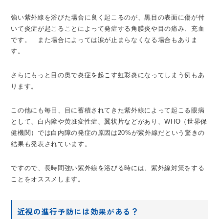
強い紫外線を浴びた場合に良く起こるのが、黒目の表面に傷が付
いて炎症が起こることによって発症する角膜炎や目の痛み、充血
です。 また場合によっては涙が止まらなくなる場合もありま
す。
さらにもっと目の奥で炎症を起こす虹彩炎になってしまう例もあ
ります。
この他にも毎日、目に蓄積されてきた紫外線によって起こる眼病
として、白内障や黄班変性症、翼状片などがあり、WHO（世界保
健機関）では白内障の発症の原因は20%が紫外線だという驚きの
結果も発表されています。
ですので、長時間強い紫外線を浴びる時には、紫外線対策をする
ことをオススメします。
近視の進行予防には効果がある？