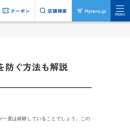
クーポン
クーポン
店舗検索
店舗検索
Mylens.jp
Mylens.jp
MENU
MENU
を防ぐ方法も解説
が一度は経験していることでしょう。この