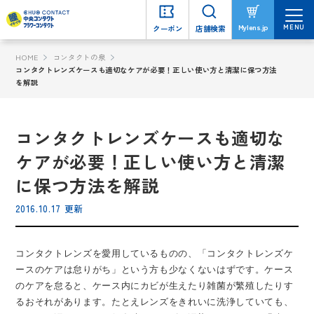
MENU
MENU
Mylens.jp
Mylens.jp
クーポン
クーポン
店舗検索
店舗検索
HOME
コンタクトの泉
コンタクトレンズケースも適切なケアが必要！正しい使い方と清潔に保つ方法
を解説
コンタクトレンズケースも適切な
ケアが必要！正しい使い方と清潔
に保つ方法を解説
2016.10.17 更新
コンタクトレンズを愛用しているものの、「コンタクトレンズケ
ースのケアは怠りがち」という方も少なくないはずです。ケース
のケアを怠ると、ケース内にカビが生えたり雑菌が繁殖したりす
るおそれがあります。たとえレンズをきれいに洗浄していても、