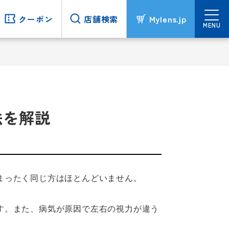
クーポン
クーポン
店舗検索
店舗検索
Mylens.jp
Mylens.jp
MENU
MENU
法を解説
まったく同じ方はほとんどいません。
す。また、病気が原因で左右の視力が違う