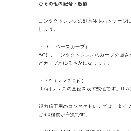
◇その他の記号・数値
コンタクトレンズの処方箋やパッケージ
しょう。
・BC（ベースカーブ）
BCは、コンタクトレンズのカーブの強
どカーブがゆるやかになります。
・DIA（レンズ直径）
DIAはレンズの直径を表す数値です。D
視力矯正用のコンタクトレンズは、タイプご
は9.0程度が主流です。