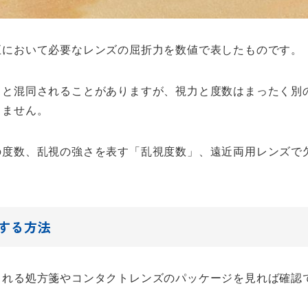
正において必要なレンズの屈折力を数値で表したものです。
力と混同されることがありますが、視力と度数はまったく別
きません。
の度数、乱視の強さを表す「乱視度数」、遠近両用レンズで
する方法
される処方箋やコンタクトレンズのパッケージを見れば確認