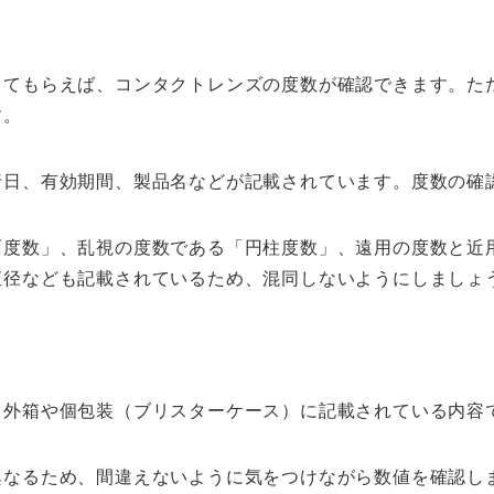
してもらえば、コンタクトレンズの度数が確認できます。た
す。
行日、有効期間、製品名などが記載されています。度数の確
面度数」、乱視の度数である「円柱度数」、遠用の度数と近
直径なども記載されているため、混同しないようにしましょ
、外箱や個包装（ブリスターケース）に記載されている内容
異なるため、間違えないように気をつけながら数値を確認し