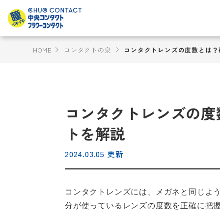
HOME
コンタクトの泉
コンタクトレンズの度数とは？
コンタクトレンズの度
トを解説
2024.03.05 更新
コンタクトレンズには、メガネと同じよ
分が使っているレンズの度数を正確に把