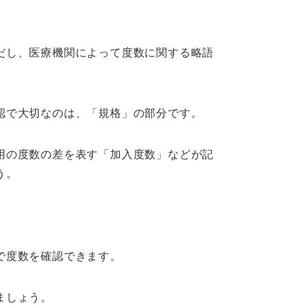
だし、医療機関によって度数に関する略語
認で大切なのは、「規格」の部分です。
用の度数の差を表す「加入度数」などが記
う。
で度数を確認できます。
ましょう。