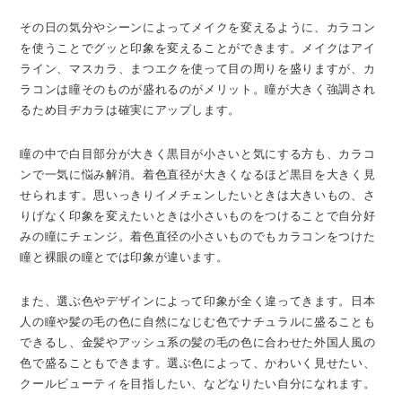
その日の気分やシーンによってメイクを変えるように、カラコン
を使うことでグッと印象を変えることができます。メイクはアイ
ライン、マスカラ、まつエクを使って目の周りを盛りますが、カ
ラコンは瞳そのものが盛れるのがメリット。瞳が大きく強調され
るため目ヂカラは確実にアップします。
瞳の中で白目部分が大きく黒目が小さいと気にする方も、カラコ
ンで一気に悩み解消。着色直径が大きくなるほど黒目を大きく見
せられます。思いっきりイメチェンしたいときは大きいもの、さ
りげなく印象を変えたいときは小さいものをつけることで自分好
みの瞳にチェンジ。着色直径の小さいものでもカラコンをつけた
瞳と裸眼の瞳とでは印象が違います。
また、選ぶ色やデザインによって印象が全く違ってきます。日本
人の瞳や髪の毛の色に自然になじむ色でナチュラルに盛ることも
できるし、金髪やアッシュ系の髪の毛の色に合わせた外国人風の
色で盛ることもできます。選ぶ色によって、かわいく見せたい、
クールビューティを目指したい、などなりたい自分になれます。