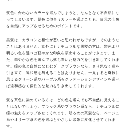
髪色に合わないカラーを選んでしまうと、なんとなく不自然にな
ってしまいます。髪色に似合うカラーを選ぶことも、目元の印象
を自然にアップさせるためのポイントです。
黒髪は、カラコンと相性が悪いと思われがちですが、そのような
ことはありません。意外にもナチュラルな黒髪の方は、髪色より
明るい色を選べば軽やかな印象を演出することができます。ま
た、華やかな色を選んでも落ち着いた魅力的を引き出してくれま
す。瞳の色と自然になじむダークブラウンなら、さり気なく瞳を
引き立て、違和感を与えることはありません。一見すると奇抜に
思えるグリーン系やパープル系もグラデーションデザインを選べ
ば違和感なく個性的な魅力を引き出してくれます。
髪を茶色に染めている方は、どの色を選んでも不自然に見えるこ
とはないでしょう。ブラック系やブラウン系なら、ナチュラルに
瞳の魅力をアップさせてくれます。明るめの茶髪なら、ベージュ
系やオリーブ系の色を選ぶとやさしい印象に変化させてくれま
す。