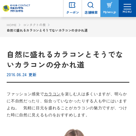
MENU
MENU
Mylens.jp
Mylens.jp
クーポン
クーポン
店舗検索
店舗検索
HOME
コンタクトの泉
自然に盛れるカラコンとそうでないカラコンの分かれ道
自然に盛れるカラコンとそうでな
いカラコンの分かれ道
2016.06.24 更新
ファッション感覚で
カラコン
を楽しむ人は多くいますが、明らか
に不自然だったり、似合っていなかったりする人も中にはいます
よね。 気軽に目元を盛れることがカラコンの魅力ですが、つけ
た時に自然に見えるものをおすすめします。