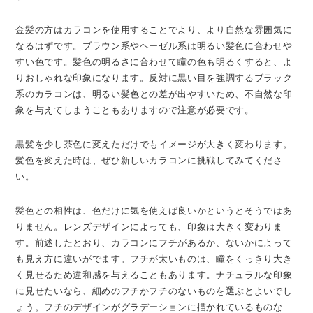
金髪の方はカラコンを使用することでより、より自然な雰囲気に
なるはずです。ブラウン系やヘーゼル系は明るい髪色に合わせや
すい色です。髪色の明るさに合わせて瞳の色も明るくすると、よ
りおしゃれな印象になります。反対に黒い目を強調するブラック
系のカラコンは、明るい髪色との差が出やすいため、不自然な印
象を与えてしまうこともありますので注意が必要です。
黒髪を少し茶色に変えただけでもイメージが大きく変わります。
髪色を変えた時は、ぜひ新しいカラコンに挑戦してみてくださ
い。
髪色との相性は、色だけに気を使えば良いかというとそうではあ
りません。レンズデザインによっても、印象は大きく変わりま
す。前述したとおり、カラコンにフチがあるか、ないかによって
も見え方に違いがでます。フチが太いものは、瞳をくっきり大き
く見せるため違和感を与えることもあります。ナチュラルな印象
に見せたいなら、細めのフチかフチのないものを選ぶとよいでし
ょう。フチのデザインがグラデーションに描かれているものな