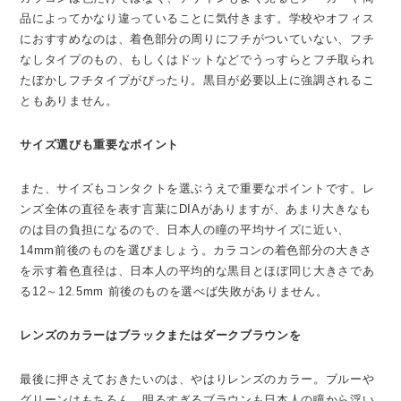
品によってかなり違っていることに気付きます。学校やオフィス
におすすめなのは、着色部分の周りにフチがついていない、フチ
なしタイプのもの、もしくはドットなどでうっすらとフチ取られ
たぼかしフチタイプがぴったり。黒目が必要以上に強調されるこ
ともありません。
サイズ選びも重要なポイント
また、サイズもコンタクトを選ぶうえで重要なポイントです。レ
ンズ全体の直径を表す言葉にDIAがありますが、あまり大きなも
のは目の負担になるので、日本人の瞳の平均サイズに近い、
14mm前後のものを選びましょう。カラコンの着色部分の大きさ
を示す着色直径は、日本人の平均的な黒目とほぼ同じ大きさであ
る12～12.5mm 前後のものを選べば失敗がありません。
レンズのカラーはブラックまたはダークブラウンを
最後に押さえておきたいのは、やはりレンズのカラー。ブルーや
グリーンはもちろん、明るすぎるブラウンも日本人の瞳から浮い