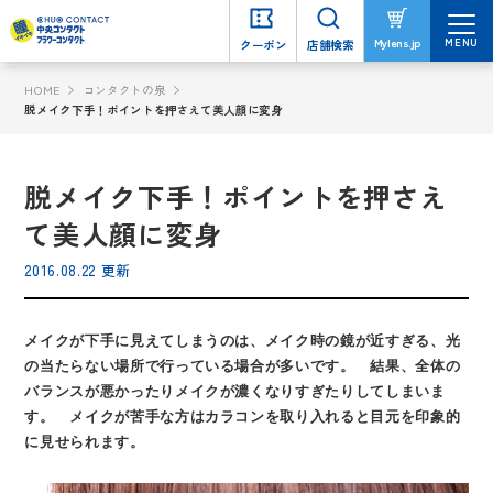
MENU
MENU
Mylens.jp
Mylens.jp
クーポン
クーポン
店舗検索
店舗検索
HOME
コンタクトの泉
脱メイク下手！ポイントを押さえて美人顔に変身
脱メイク下手！ポイントを押さえ
て美人顔に変身
2016.08.22 更新
メイクが下手に見えてしまうのは、メイク時の鏡が近すぎる、光
の当たらない場所で行っている場合が多いです。 結果、全体の
バランスが悪かったりメイクが濃くなりすぎたりしてしまいま
す。 メイクが苦手な方はカラコンを取り入れると目元を印象的
に見せられます。