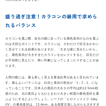
盛り過ぎ注意！カラコンの装用で求めら
れるバランス
カラコンを選ぶ際、自分の瞳に合っている着色直径のものを選ぶ
のは大切なポイントです。カラコンは、それだけで目元をかわい
く見せてくれる効果がありますが、「大きな瞳に見せたいから」
と、着色直径が大きすぎたカラコンをセレクトすると、目元だけ
が不自然に見えたり、怖い印象になってしまったりすることがあ
ります。
人間の瞳には、最も美しく見える黄金比率があると言われていま
す。最もよいバランスは、白目と黒目の割合が「1：2：1」にな
っていることです。日本人の黒目の大きさの平均は約12.5mm程
度のため、元の黒目よりもひとまわり大きい程度の着色直径を選
ぶようにするとよいでしょう。シードの「ヒロインメイク 1day
UV」の着色直径は、13.4mm。ある程度主張しながらも大きすぎ