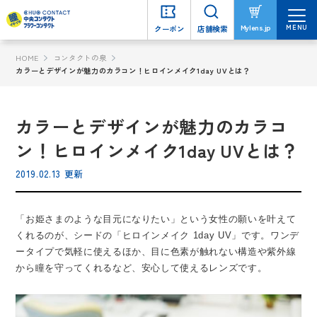
MENU
MENU
Mylens.jp
Mylens.jp
クーポン
クーポン
店舗検索
店舗検索
HOME
コンタクトの泉
カラーとデザインが魅力のカラコン！ヒロインメイク1day UVとは？
カラーとデザインが魅力のカラコ
ン！ヒロインメイク1day UVとは？
2019.02.13 更新
「お姫さまのような目元になりたい」という女性の願いを叶えて
くれるのが、シードの「ヒロインメイク 1day UV」です。ワンデ
ータイプで気軽に使えるほか、目に色素が触れない構造や紫外線
から瞳を守ってくれるなど、安心して使えるレンズです。