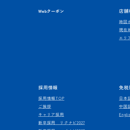
店舗
Webクーポン
地図
現在
エリ
採用情報
免税
採用情報TOP
日本
ご挨拶
中国
キャリア採用
Engli
新卒採用 リクナビ2027