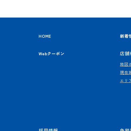
HOME
新着
店舗
Webクーポン
地図
現在
エリ
採用情報
免税