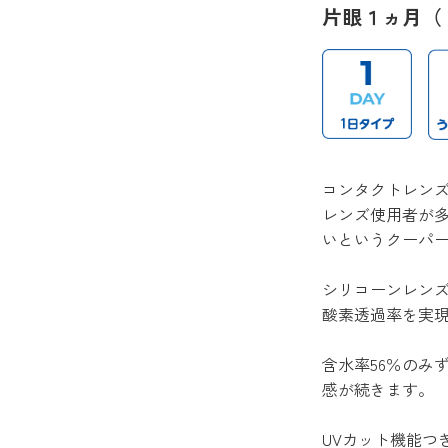
片眼１ヵ月（
コンタクトレン
レンズ使用者が
いというクーパ
シリコーンレン
酸素透過率を実現
含水率56％のみ
感が続きます。
UVカット機能つき