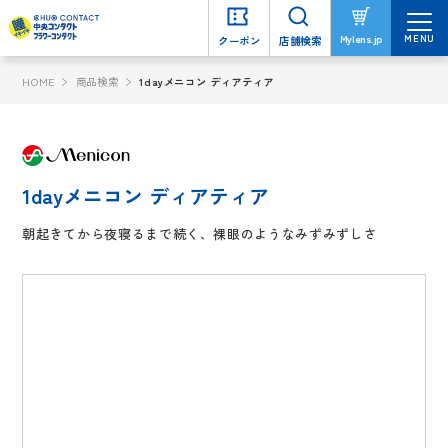
MENU
MENU
Mylens.jp
Mylens.jp
クーポン
クーポン
店舗検索
店舗検索
HOME
商品検索
1dayメニコン ディアティア
1dayメニコン ディアティア
朝起きてから夜寝るまで続く、裸眼のようなみずみずしさ