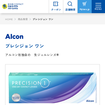
MENU
MENU
Mylens.jp
Mylens.jp
クーポン
クーポン
店舗検索
店舗検索
HOME
商品検索
プレシジョン ワン
プレシジョン ワン
アルコン社独自の 生ジェルレンズ®