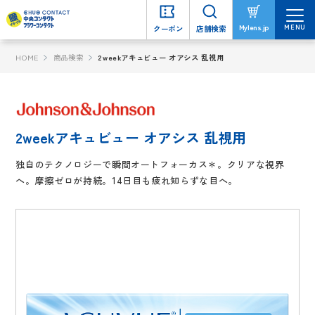
MENU
MENU
Mylens.jp
Mylens.jp
クーポン
クーポン
店舗検索
店舗検索
HOME
商品検索
2weekアキュビュー オアシス 乱視用
2weekアキュビュー オアシス 乱視用
独自のテクノロジーで瞬間オートフォーカス＊。クリアな視界
へ。摩擦ゼロが持続。14日目も疲れ知らずな目へ。