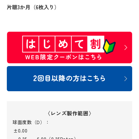
片眼3か月（6枚入り）
〈レンズ製作範囲〉
球面度数（D）：
±0.00
－0.25～－6.00（0.25Dstep）