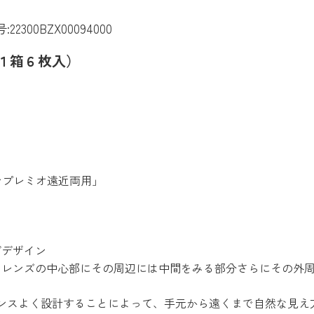
300BZX00094000
１箱６枚入）
コンプレミオ遠近両用」
ブデザイン
をレンズの中心部にその周辺には中間をみる部分さらにその外
ランスよく設計することによって、手元から遠くまで自然な見え