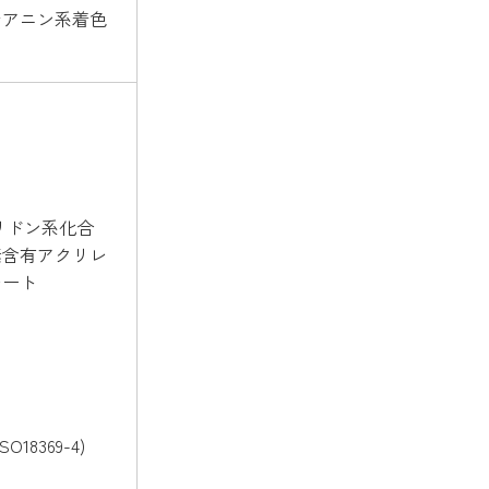
シアニン系着色
リドン系化合
素含有アクリレ
レート
O18369-4)