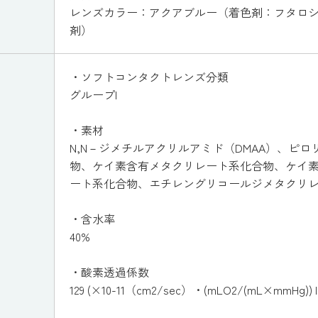
レンズカラー：アクアブルー（着色剤：フタロ
剤）
・ソフトコンタクトレンズ分類
グループI
・素材
N,N－ジメチルアクリルアミド（DMAA）、ピロ
物、ケイ素含有メタクリレート系化合物、ケイ
ート系化合物、エチレングリコールジメタクリ
・含水率
40%
・酸素透過係数
129 (×10-11（cm2/sec）・(mLO2/(mL×mmHg)) IS