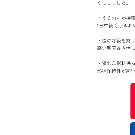
うにしました。
・うるおいが持
1日中続くうるお
・瞳の呼吸を妨げ
高い酸素透過性
・優れた形状保
形状保持性が高