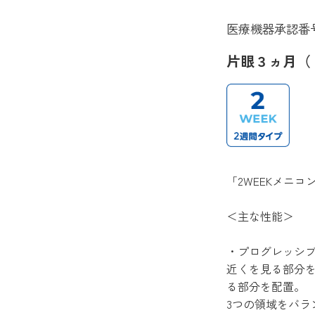
医療機器承認番号:22
片眼３ヵ月（
「2WEEKメニ
＜主な性能＞
・プログレッシ
近くを見る部分
る部分を配置。
3つの領域をバ