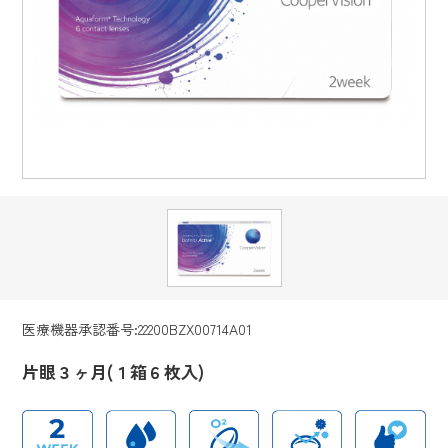
医療機器承認番号:22200BZX00714A01
片眼３ヶ月(１箱６枚入)