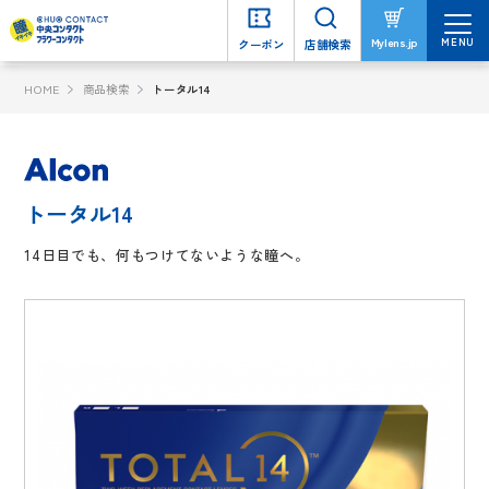
MENU
MENU
Mylens.jp
Mylens.jp
クーポン
クーポン
店舗検索
店舗検索
HOME
商品検索
トータル14
トータル14
14日目でも、何もつけてないような瞳へ。