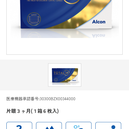
医療機器承認番号:30300BZX00344000
片眼３ヶ月(１箱６枚入)