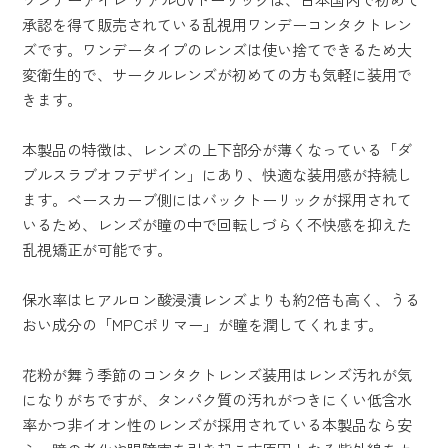
承認を得て販売されている乱視用ワンデーコンタクトレン
ズです。ワンデータイプのレンズは使い捨てできるため大
変衛生的で、サークルレンズが初めての方も気軽に装用で
きます。
本製品の特徴は、レンズの上下部分が薄くなっている「ダ
ブルスラブオフデザイン」にあり、快適な装用感が持続し
ます。ベースカーブ側にはバックトーリックが採用されて
いるため、レンズが瞳の中で回転しづらく不快感を抑えた
乱視矯正が可能です。
保水率はヒアルロン酸浸漬レンズよりも約2倍も高く、うる
おい成分の「MPCポリマー」が瞳を潤してくれます。
花粉が舞う季節のコンタクトレンズ装用はレンズ汚れが気
になりがちですが、タンパク質の汚れがつきにくい低含水
率かつ非イオン性のレンズが採用されている本製品なら安