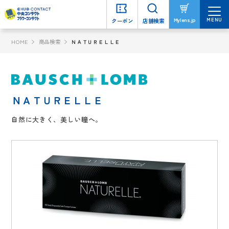
MENU
MENU
Mylens.jp
Mylens.jp
クーポン
クーポン
店舗検索
店舗検索
HOME
商品検索
ＮＡＴＵＲＥＬＬＥ
ＮＡＴＵＲＥＬＬＥ
自然に大きく、美しい瞳へ。