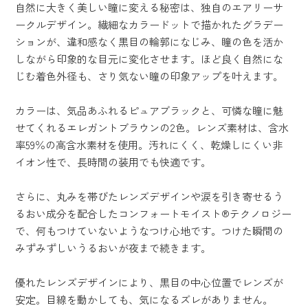
自然に大きく美しい瞳に変える秘密は、独自のエアリーサ
ークルデザイン。繊細なカラードットで描かれたグラデー
ションが、違和感なく黒目の輪郭になじみ、瞳の色を活か
しながら印象的な目元に変化させます。ほど良く自然にな
じむ着色外径も、さり気ない瞳の印象アップを叶えます。
カラーは、気品あふれるピュアブラックと、可憐な瞳に魅
せてくれるエレガントブラウンの2色。レンズ素材は、含水
率59％の高含水素材を使用。汚れにくく、乾燥しにくい非
イオン性で、長時間の装用でも快適です。
さらに、丸みを帯びたレンズデザインや涙を引き寄せるう
るおい成分を配合したコンフォートモイスト®テクノロジー
で、何もつけていないようなつけ心地です。つけた瞬間の
みずみずしいうるおいが夜まで続きます。
優れたレンズデザインにより、黒目の中心位置でレンズが
安定。目線を動かしても、気になるズレがありません。