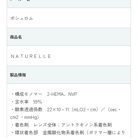
ボシュロム
商品名
ＮＡＴＵＲＥＬＬＥ
製品情報
・構成モノマー 2-HEMA、NVP
・含水率 59％
・酸素透過係数 22×10－11（mLO2・cm）／（sec・
cm2 ・mmHg）
・着色剤 レンズ全体：アントラキノン系着色剤
・環状着色部 金属酸化物系着色剤（ポリマー層により