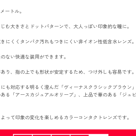
リメートル。
なじむ大きさとドットパターンで、大人っぽい印象的な瞳に。
乾きにくくタンパク汚れもつきにくい非イオン性低含水レンズ
感のない快適な装用ができます。
があり、指の上でも形状が安定するため、つけ外しも容易です
ンにも対応する明るく澄んだ「ヴィーナスクラシックブラウン
のある「アースカジュアルオリーブ」、上品で華のある「ジュ
ンよって印象の変化を楽しめるカラーコンタクトレンズです。