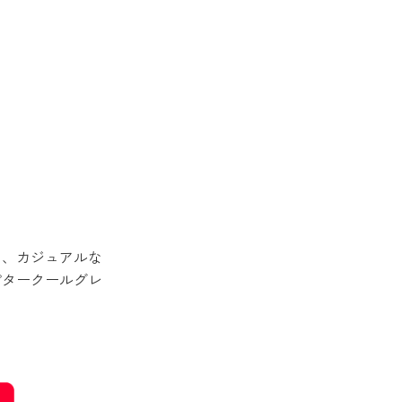
。
。
」、カジュアルな
ピタークールグレ