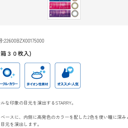
600BZX00175000
１箱３０枚入)
ルな印象の目元を演出するSTARRY。
をベースに、内側に高発色のカラーを配した2色を使い瞳に深み
る目元を演出します。