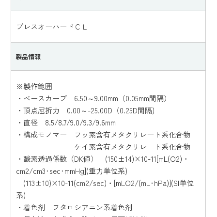
ブレスオーハードＣＬ
製品情報
※製作範囲
・ベースカーブ 6.50～9.00mm（0.05mm間隔）
・頂点屈折力 0.00～-25.00D（0.25D間隔)
・直径 8.5/8.7/9.0/9.3/9.6mm
・構成モノマー フッ素含有メタクリレート系化合物
ケイ素含有メタクリレート系化合物
・酸素透過係数（DK値） (150±14)×10-11[mL(O2)・
cm2/cm3･sec･mmHg](重力単位系)
(113±10)×10-11(cm2/sec)・[mLO2/(mL･hPa)](SI単位
系)
・着色剤 フタロシアニン系着色剤