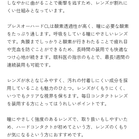
しなやかに曲がることで衝撃を逃すため、レンズが割れに
くい仕組みとなっています。
ブレスオーハードCLは酸素透過性が高く、瞳に必要な酸素
をたっぷり通します。呼吸をしている瞳にやさしいレンズ
です。角膜までしっかりと酸素が行きわたることで疲れ目
や充血を防ぐことができるため、長時間の装用でも快適な
つけ心地が続きます。眼科医の指示のもとで、最長1週間の
連続装用も可能です。
レンズが水となじみやすく、汚れの付着しにくい成分を採
用していることも魅力のひとつ。レンズがくもりにくく、
いつでもクリアな視界を保ちます。毎日コンタクトレンズ
を装用する方にとってはうれしいポイントです。
瞳にやさしく強度のあるレンズで、取り扱いもしやすいた
め、ハードコンタクトが初めてという方、レンズのくもり
が気になるという方におすすめです。