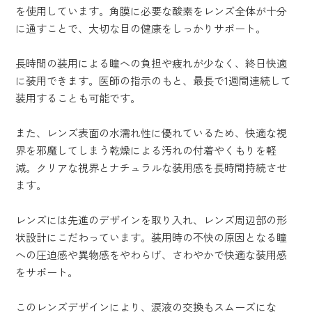
を使用しています。角膜に必要な酸素をレンズ全体が十分
に通すことで、大切な目の健康をしっかりサポート。
長時間の装用による瞳への負担や疲れが少なく、終日快適
に装用できます。医師の指示のもと、最長で1週間連続して
装用することも可能です。
また、レンズ表面の水濡れ性に優れているため、快適な視
界を邪魔してしまう乾燥による汚れの付着やくもりを軽
減。クリアな視界とナチュラルな装用感を長時間持続させ
ます。
レンズには先進のデザインを取り入れ、レンズ周辺部の形
状設計にこだわっています。装用時の不快の原因となる瞳
への圧迫感や異物感をやわらげ、さわやかで快適な装用感
をサポート。
このレンズデザインにより、涙液の交換もスムーズにな