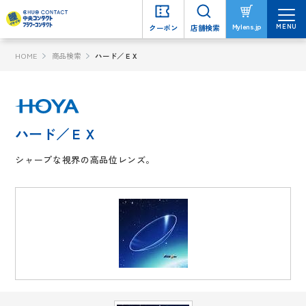
MENU
MENU
Mylens.jp
Mylens.jp
クーポン
クーポン
店舗検索
店舗検索
HOME
商品検索
ハード／ＥＸ
ハード／ＥＸ
シャープな視界の高品位レンズ。