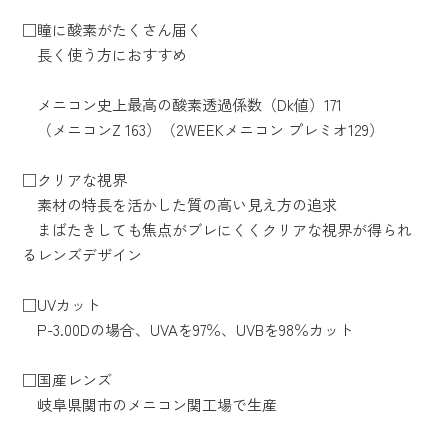
□瞳に酸素がたくさん届く
長く使う方におすすめ
メニコン史上最高の酸素透過係数（Dk値）171
（メニコンZ 163）（2WEEKメニコン プレミオ129）
□クリアな視界
素材の特長を活かした質の高い見え方の追求
まばたきしても焦点がブレにくくクリアな視界が得られ
るレンズデザイン
□UVカット
P-3.00Dの場合、UVAを97％、UVBを98％カット
□国産レンズ
岐阜県関市のメニコン関工場で生産