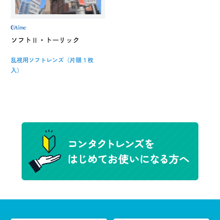
ソフトⅡ・トーリック
乱視用ソフトレンズ（片眼１枚
入）