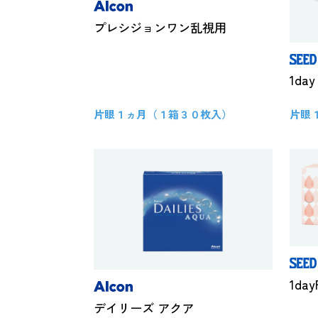
プレシジョンワン乱視用
1da
片眼１ヵ月（１箱３０枚入）
片眼
1day
デイリーズ アクア