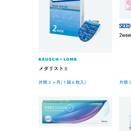
2wee
メダリストⅡ
片眼３ヶ月(１箱６枚入)
片眼