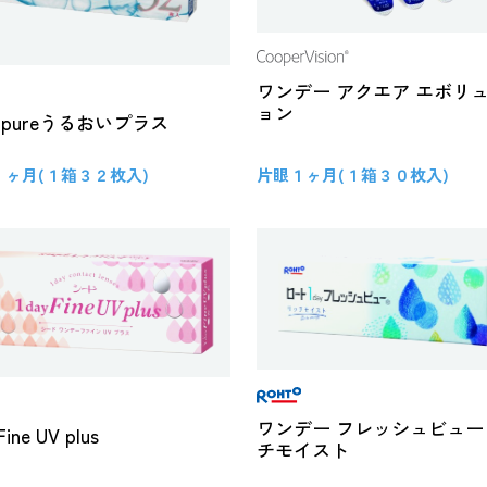
ワンデー アクエア エボリ
ョン
y pureうるおいプラス
１ヶ月(１箱３２枚入)
片眼１ヶ月(１箱３０枚入)
ワンデー フレッシュビュー
Fine UV plus
チモイスト