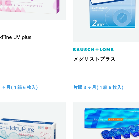
kFine UV plus
メダリストプラス
３ヶ月(１箱６枚入)
片眼３ヶ月(１箱６枚入)