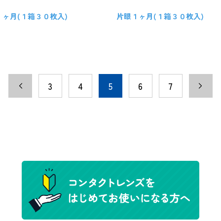
１ヶ月(１箱３０枚入)
片眼１ヶ月(１箱３０枚入)
3
4
5
6
7