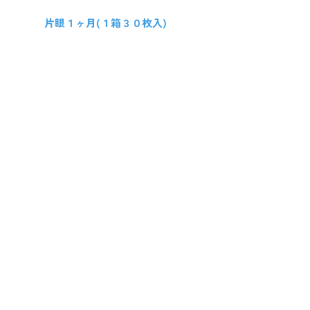
片眼１ヶ月(１箱３０枚入)