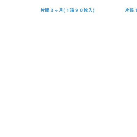
片眼３ヶ月(１箱９０枚入)
片眼