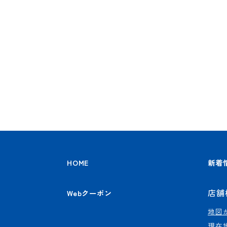
HOME
新着
店舗
Webクーポン
地図
現在