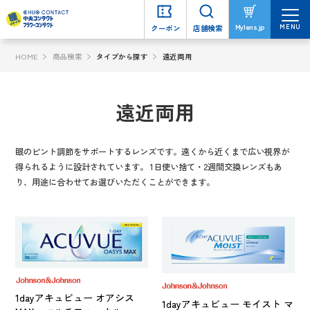
MENU
MENU
Mylens.jp
Mylens.jp
クーポン
クーポン
店舗検索
店舗検索
HOME
商品検索
タイプから探す
遠近両用
遠近両用
眼のピント調節をサポートするレンズです。遠くから近くまで広い視界が
得られるように設計されています。 1日使い捨て・2週間交換レンズもあ
り、用途に合わせてお選びいただくことができます。
1dayアキュビュー オアシス
1dayアキュビュー モイスト マ