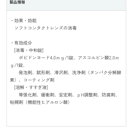
製品情報
・効果・効能
ソフトコンタクトレンズの消毒
・有効成分
[消毒・中和錠]
ポビドンヨード4.0ｍｇ/1錠、アスコルビン酸2.0ｍ
ｇ/1錠、
発泡剤、賦形剤、滑沢剤、洗浄剤（タンパク分解酵
素）、コーティング剤
[溶解・すすぎ液]
等張化剤、緩衝剤、安定剤、ｐH調整剤、防腐剤、
粘稠剤（機能性ヒアルロン酸）