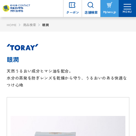
MENU
MENU
Mylens.jp
Mylens.jp
クーポン
クーポン
店舗検索
店舗検索
HOME
商品検索
眼潤
眼潤
天然うるおい成分ヒマシ油を配合。
水分の蒸発を防ぎレンズを乾燥から守り、うるおいのある快適な
つけ心地