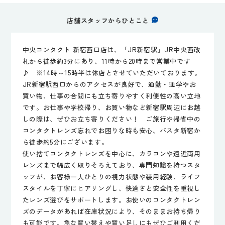
店舗スタッフからひとこと
中央コンタクト 新宿西口店は、「JR新宿駅」JR中央西改
札から徒歩約3分にあり、11時から20時まで営業中です
♪ ※14時～15時半は休店とさせていただいております。
JR新宿駅西口からのアクセスが良好で、通勤・通学やお
買い物、仕事の合間にも立ち寄りやすく利便性の高い立地
です。お仕事や学校帰り、お買い物など新宿駅周辺にお越
しの際は、ぜひお立ち寄りください！ ご旅行や帰省中の
コンタクトレンズ忘れでお困りな時も安心、バスタ新宿か
ら徒歩約5分にございます。
使い捨てコンタクトレンズを中心に、カラコンや遠近両用
レンズまで幅広く取りそろえており、専門知識を持つスタ
ッフが、お客様一人ひとりの視力状態や装用経験、ライフ
スタイルを丁寧にヒアリングし、快適さと安全性を重視し
たレンズ選びをサポートします。お使いのコンタクトレン
ズのデータがあれば在庫状況により、そのままお持ち帰り
も可能です。急な買い替えや買い足しにもぜひご利用くだ