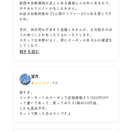
新宿中央郵便局の近くにある雑居ビルの中にあるので、
少々わかりにくいかもしれません。
お店は比較的狭めで2人掛けソファーが2つある感じです
かね。
平日、休日問わずあまり混雑しませんが、土日祝日のほ
うが待つことがあったりなかったりします。
スタッフは手際がよく、常にクーポンがあるかの確認を
してくれて、...
続きを読む
望月.
★☆☆☆☆
7 年前
高すぎ。
インターネットのクーポンで店頭価格より1000円OFF
って書いてあって、買ってみたら1箱4000円強。
しかも返品不可。
ネットで買った方がマシですよ