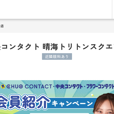
ア店
央コンタクト 晴海トリトンスクエ
近隣眼科あり