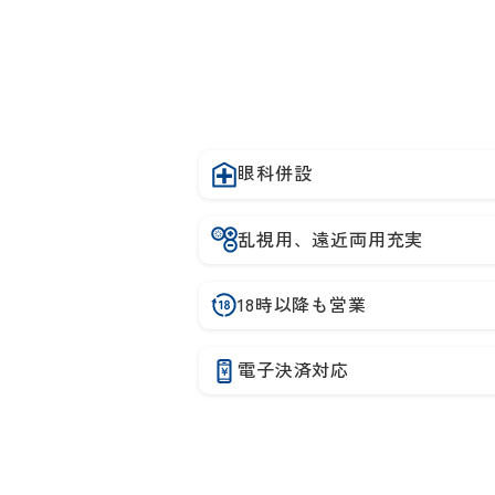
眼科併設
乱視用、遠近両用充実
18時以降も営業
電子決済対応