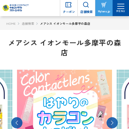
MENU
MENU
Mylens.jp
Mylens.jp
クーポン
クーポン
店舗検索
店舗検索
HOME
店舗検索
メアシス イオンモール多摩平の森店
メアシス イオンモール多摩平の森
店