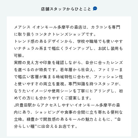
店舗スタッフからひとこと
メアシス イオンモール多摩平の森店は、カラコンを専門
に取り扱うコンタクトレンズショップです。
トレンド感のあるデザインから、学校や職場でも使いやす
いナチュラル系まで幅広くラインアップし、お試し装用も
可能。
実際の見え方や印象を確認しながら、自分に合ったレンズ
を選べるのが特長です。若年層から社会人、ファミリーま
で幅広い客層が集まる地域特性に合わせ、ファッション性
と使いやすさの両立を重視。専門知識を持つスタッフが、
なりたいイメージや使用シーンを丁寧にヒアリングし、初
めての方にも分かりやすくご提案します。
JR豊田駅からアクセスしやすいイオンモール多摩平の森
内にあり、ショッピングや食事の合間に立ち寄れる便利な
立地。緑豊かで開放感のあるモールの魅力とともに、“自
分らしい瞳”に出会えるお店です。