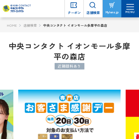
MENU
MENU
Mylens.jp
Mylens.jp
クーポン
クーポン
店舗検索
店舗検索
HOME
店舗検索
中央コンタクト イオンモール多摩平の森店
中央コンタクト イオンモール多摩
平の森店
近隣眼科あり