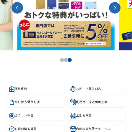
眼科併設
スピード購入対応
即日持ち帰り可能
乱視用、遠近両用充実
カラコン充実
土日も営業
18時以降も営業
店舗お取り置きサービス