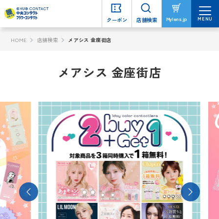
MENU
MENU
Mylens.jp
Mylens.jp
クーポン
クーポン
店舗検索
店舗検索
HOME
店舗検索
メアシス 金座街店
メアシス 金座街店