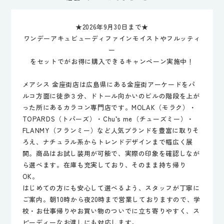
★2026年9月30日まで★
ワンデーアキュビューディファインモイストやフルッティ
ー
をセットでがお得に購入できるキャンペーン実施中！
メアシス 金座街店は広島県にある金座街アーケードをパ
ルコ方面に徒歩３分、ドトール向かいのビルの階段を上が
った所にあるカラコン専門店です。MOLAK（モラク）・
TOPARDS（トパーズ）・Chu’s me（チューズミー）・
FLANMY（フランミー）など人気ブランドを豊富に取りそ
ろえ、ナチュラル系からトレンドデザインまで幅広く展
開。商品はお試し装用が可能で、実際の印象を確認しなが
ら選べます。在庫も充実しており、そのまま持ち帰り
OK。
はじめての方にも安心して選べるよう、スタッフが丁寧に
ご案内。朝10時から夜20時まで営業しておりますので、学
校・お仕事帰りやお買い物のついでに立ち寄りやすく、ス
ピーディーなお渡しにも対応します。