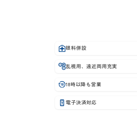
眼科併設
乱視用、遠近両用充実
18時以降も営業
電子決済対応