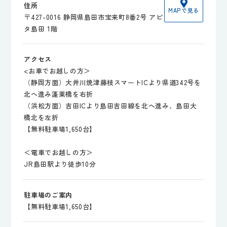
住所
MAPで見る
〒427-0016 静岡県島田市宝来町8番2号 アピ
タ島田 1階
アクセス
<お車でお越しの方＞
（静岡方面）大井川焼津藤枝スマートICより県道342号を
北へ進み蓬莱橋を右折
（浜松方面）吉田ICより島田吉田線を北へ進み、島田大
橋北を左折
【無料駐車場1,650台】
＜電車でお越しの方＞
JR島田駅より徒歩10分
駐車場のご案内
【無料駐車場1,650台】