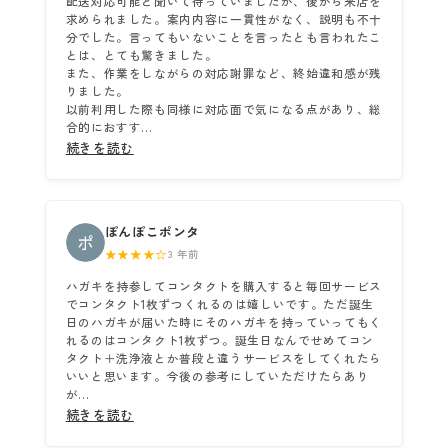
配送対応可能と聞いて待っていましたが、後から来店を
求められました。案内内容に一貫性がなく、説明も不十
分でした。言ってもいないことを言ったとも言われたこ
とは、とても驚きました。
また、作業をしながらの対応謝罪など、終始違和感が残
りました。
以前利用した際も同様に対応面で気になる点があり、総
合的におすす...
続きを読む
ぽんぽこポンタ
★★★★☆
3 年前
ハガキを持参してコンタクトを購入すると毎回サービス
でコンタクト1枚ずつくれるのは嬉しいです。ただ誕生
日のハガキが届いた時にそのハガキを持っていってもく
れるのはコンタクト1枚ずつ。誕生日なんでせめてコン
タクト＋洗浄液とか普段と違うサービスをしてくれたら
いいと思います。今後の参考にしていただけたらあり
が...
続きを読む