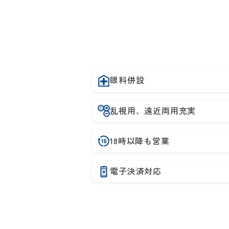
眼科併設
乱視用、遠近両用充実
18時以降も営業
電子決済対応